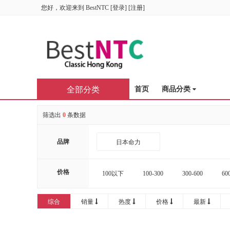
您好，欢迎来到
BestNTC
[
登录
] [
注册
]
全部分类
首页
商品分类
筛选出
0
条数据
品牌
日本命力
价格
100以下
100-300
300-600
60
16000-20000
20000以上
综合
销量
热度
价格
最新