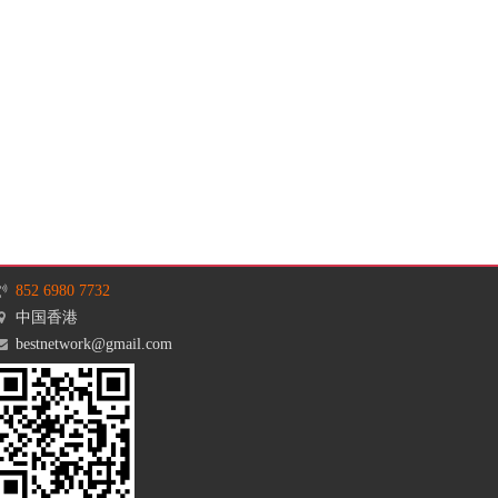
852 6980 7732
中国香港
bestnetwork@gmail.com