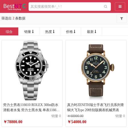
导航
筛选出
2
条数据
综合
销量
热度
价格
最新
劳力士男表116610 ROLEX 300m防水
真力时ZENITH瑞士手表飞行员系列青
潜航者水鬼 劳力士黑水鬼 单表116610
铜大飞Type 20特别版腕表机械男表
黑水鬼
销量 0
￥60000.00
销量 0
￥78800.00
￥54000.00